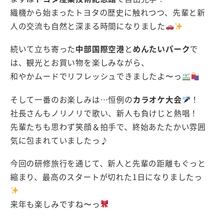
織機から始まったトヨタの歴史に触れつつ、先輩と新
人の交流も自然と深まる時間になりました
続いて立ち寄った
中部国際空港
と
めんたいパーク
で
は、観光とお買い物を楽しみながら、
和やかムードでリフレッシュできましたよ〜っ
そして一番のお楽しみは…恒例の
カラオケ大会
！
社長さんもノリノリで歌い、新人も負けじと熱唱！
先輩たちも思わず笑顔＆拍手で、終始あたたかい雰囲
気に包まれていましたっ♪
今回の研修旅行を通じて、新人と先輩の距離もぐっと
縮まり、最高のスタートが切れた1日になりましたっ
来年も楽しみですね〜っ