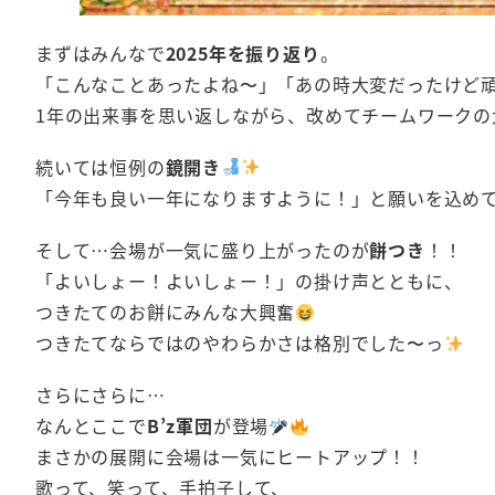
まずはみんなで
2025年を振り返り
。
「こんなことあったよね〜」「あの時大変だったけど
1年の出来事を思い返しながら、改めてチームワークの
続いては恒例の
鏡開き
「今年も良い一年になりますように！」と願いを込め
そして…会場が一気に盛り上がったのが
餅つき
！！
「よいしょー！よいしょー！」の掛け声とともに、
つきたてのお餅にみんな大興奮
つきたてならではのやわらかさは格別でした〜っ
さらにさらに…
なんとここで
B’z軍団
が登場
まさかの展開に会場は一気にヒートアップ！！
歌って、笑って、手拍子して、