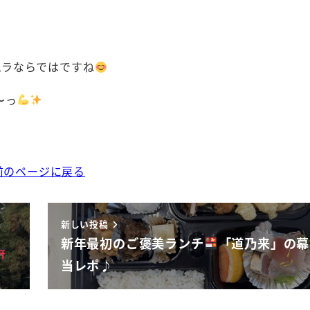
ムラならではですね
〜っ
前のページに戻る
新しい投稿
新年最初のご褒美ランチ
「道乃来」の幕
当レポ♪