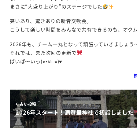
まさに“大盛り上がり”のステージでした
笑いあり、驚きありの新春交歓会。
こうして楽しい時間をみんなで共有できるのも、オク
2026年も、チーム一丸となって頑張っていきましょう
それでは、また次回の更新で
ばいば〜いっ(๑•ω-๑)♥
古い投稿
2026年スタート！満賀里神社で初詣しました