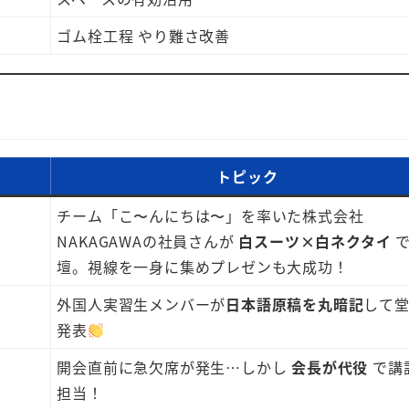
ゴム栓工程 やり難さ改善
トピック
チーム「こ〜んにちは〜」を率いた株式会社
NAKAGAWAの社員さんが
白スーツ×白ネクタイ
で
壇。視線を一身に集めプレゼンも大成功！
外国人実習生メンバーが
日本語原稿を丸暗記
して
発表
開会直前に急欠席が発生…しかし
会長が代役
で講
担当！