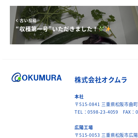
古い投稿
“収穫第一号”いただきました！
株式会社オクムラ
本社
〒515-0841 三重県松阪市曲町6
TEL：0598-23-4059 FAX：0
広陽工場
〒515-0053 三重県松阪市広陽