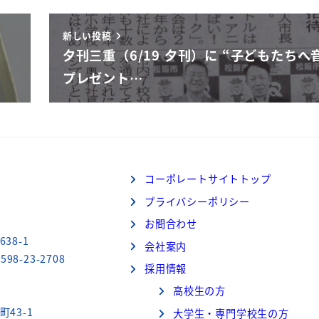
新しい投稿
夕刊三重（6/19 夕刊）に “子どもたちへ
プレゼント…
コーポレートサイトトップ
プライバシーポリシー
お問合わせ
38-1
会社案内
598-23-2708
採用情報
高校生の方
町43-1
大学生・専門学校生の方